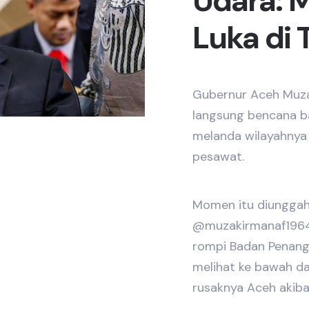
Udara: 
Luka di
Gubernur Aceh Muza
langsung bencana b
melanda wilayahnya
pesawat.
Momen itu diunggah
@muzakirmanaf1964
rompi Badan Penang
melihat ke bawah d
rusaknya Aceh akibat