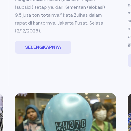
a
(subsidi) tetap ya, dari Kementan (alokasi)
m
9,5 juta ton totalnya,” kata Zulhas dalam
s
rapat di kantornya, Jakarta Pusat, Selasa
m
(2/12/2025).
o
g
SELENGKAPNYA