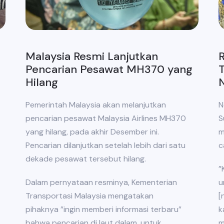
Malaysia Resmi Lanjutkan
R
Pencarian Pesawat MH370 yang
Hilang
Pemerintah Malaysia akan melanjutkan
N
pencarian pesawat Malaysia Airlines MH370
S
yang hilang, pada akhir Desember ini.
m
Pencarian dilanjutkan setelah lebih dari satu
c
dekade pesawat tersebut hilang.
”
Dalam pernyataan resminya, Kementerian
u
Transportasi Malaysia mengatakan
[
pihaknya ”ingin memberi informasi terbaru”
k
bahwa pencarian di laut dalam, untuk
m