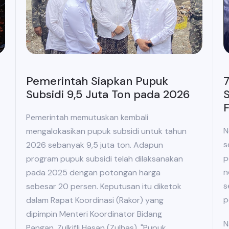
Pemerintah Siapkan Pupuk
7
Subsidi 9,5 Juta Ton pada 2026
S
Pemerintah memutuskan kembali
N
mengalokasikan pupuk subsidi untuk tahun
s
2026 sebanyak 9,5 juta ton. Adapun
p
program pupuk subsidi telah dilaksanakan
n
pada 2025 dengan potongan harga
s
sebesar 20 persen. Keputusan itu diketok
p
dalam Rapat Koordinasi (Rakor) yang
dipimpin Menteri Koordinator Bidang
N
Pangan, Zulkifli Hasan (Zulhas). "Pupuk