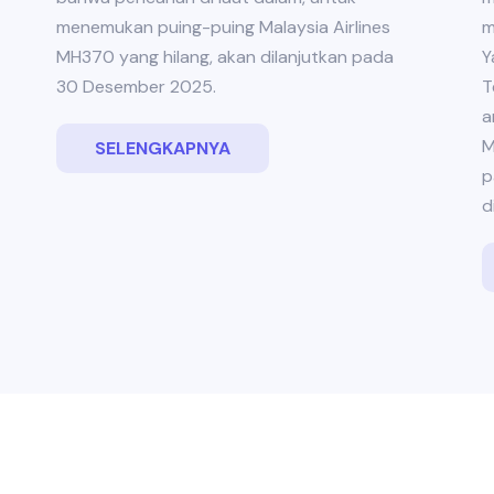
menemukan puing-puing Malaysia Airlines
m
MH370 yang hilang, akan dilanjutkan pada
Y
30 Desember 2025.
T
a
M
SELENGKAPNYA
p
d