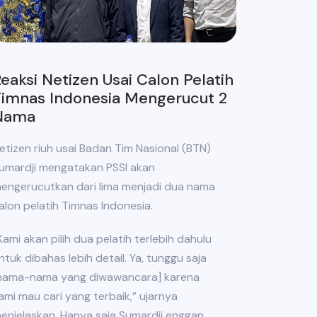
eaksi Netizen Usai Calon Pelatih
Timnas Indonesia Mengerucut 2
Nama
etizen riuh usai Badan Tim Nasional (BTN)
umardji mengatakan PSSI akan
engerucutkan dari lima menjadi dua nama
alon pelatih Timnas Indonesia.
Kami akan pilih dua pelatih terlebih dahulu
ntuk dibahas lebih detail. Ya, tunggu saja
nama-nama yang diwawancara] karena
ami mau cari yang terbaik,” ujarnya
enjelaskan. Hanya saja Sumardji enggan